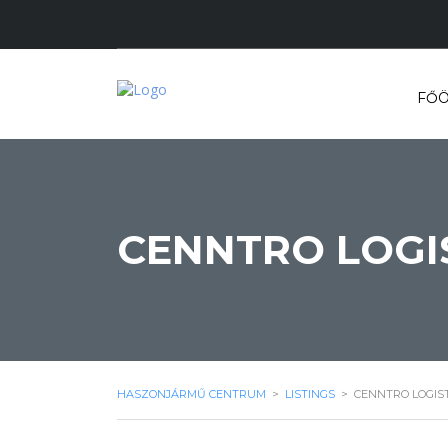
FŐÖ
CENNTRO LOGI
HASZONJÁRMŰ CENTRUM
>
LISTINGS
>
CENNTRO LOGIS