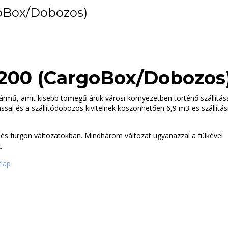
goBox/Dobozos)
 200 (CargoBox/Dobozos
ármű, amit kisebb tömegű áruk városi környezetben történő szállítás
ással és a szállítódobozos kivitelnek köszönhetően 6,9 m3-es szállítás
s és furgon változatokban. Mindhárom változat ugyanazzal a fülkével
.
lap