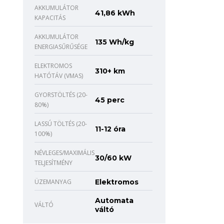
AKKUMULÁTOR
41,86 kWh
KAPACITÁS
AKKUMULÁTOR
135 Wh/kg
ENERGIASŰRŰSÉGE
ELEKTROMOS
310+ km
HATÓTÁV (VMAS)
GYORSTÖLTÉS (20-
45 perc
80%)
LASSÚ TÖLTÉS (20-
11-12 óra
100%)
NÉVLEGES/MAXIMÁLIS
30/60 kW
TELJESÍTMÉNY
ÜZEMANYAG
Elektromos
Automata
VÁLTÓ
váltó