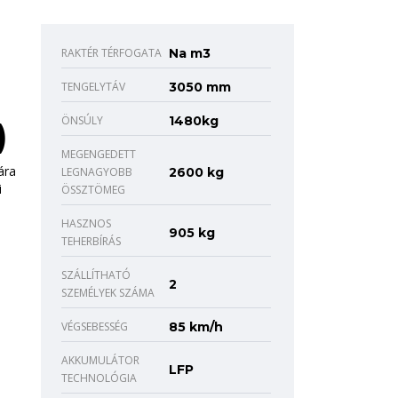
RAKTÉR TÉRFOGATA
Na m3
TENGELYTÁV
3050 mm
ÖNSÚLY
1480kg
)
MEGENGEDETT
ára
LEGNAGYOBB
2600 kg
i
ÖSSZTÖMEG
HASZNOS
905 kg
TEHERBÍRÁS
SZÁLLÍTHATÓ
2
SZEMÉLYEK SZÁMA
VÉGSEBESSÉG
85 km/h
AKKUMULÁTOR
LFP
TECHNOLÓGIA