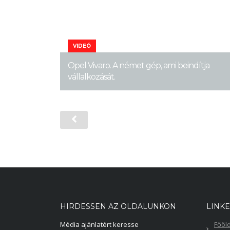
VIDEÓ
Opel Vivaro. A német gép, ami beindítja
vállalkozását.
HIRDESSEN AZ OLDALUNKON
LINK
Média ajánlatért keresse
Főöl