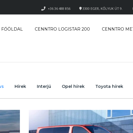
+36 36 488 856
3300 EGER, KŐLYUK ÚT 9.
FŐÖLDAL
CENNTRO LOGISTAR 200
CENNTRO ME
ws
Hírek
Interjú
Opel hírek
Toyota hírek