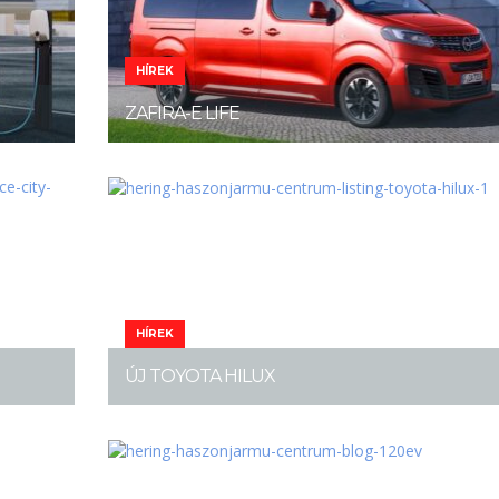
HÍREK
ZAFIRA-E LIFE
HÍREK
ÚJ TOYOTA HILUX