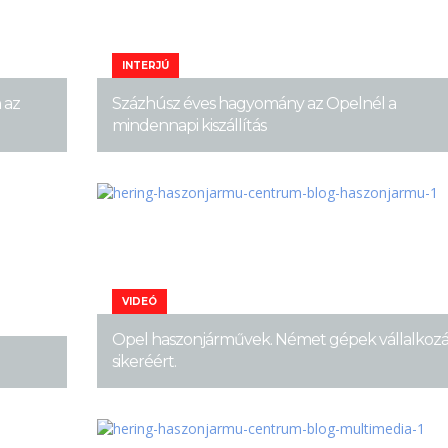
INTERJÚ
 az
Százhúsz éves hagyomány az Opelnél a
mindennapi kiszállítás
VIDEÓ
Opel haszonjárművek. Német gépek vállalkozá
sikeréért.