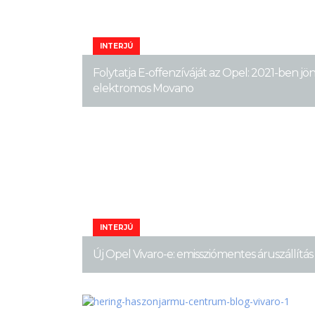
INTERJÚ
Folytatja E-offenzíváját az Opel: 2021-ben jön
elektromos Movano
INTERJÚ
Új Opel Vivaro-e: emissziómentes áruszállítás