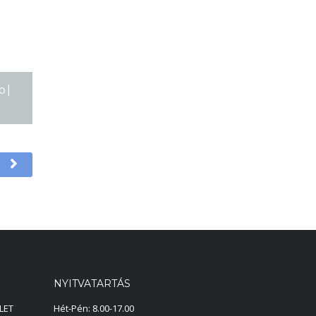
o |
NYITVATARTÁS
LET
Hét-Pén: 8.00-17.00