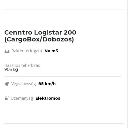
Cenntro Logistar 200
(CargoBox/Dobozos)
Raktér térfogata
Na m3
Hasznos teherbírás
905 kg
Végsebesség
85 km/h
Üzemanyag
Elektromos