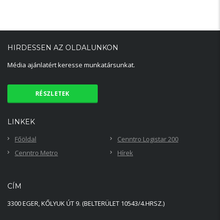
HIRDESSEN AZ OLDALUNKON
Média ajánlatért keresse munkatársunkat.
RÉSZLETEK
LINKEK
Főöldal
Cenntro Logistar 200
Cenntro Metro
Hírek
CÍM
3300 EGER, KŐLYUK ÚT 9. (BELTERÜLET 10543/4.HRSZ.)