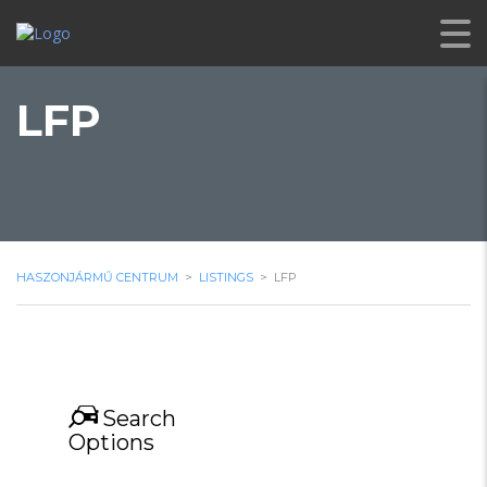
LFP
HASZONJÁRMŰ CENTRUM
>
LISTINGS
>
LFP
Search
Options